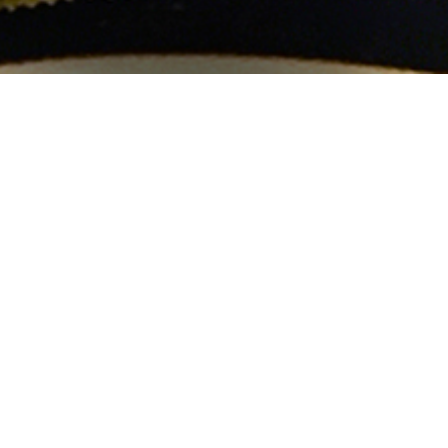
Lille, Aeronef
04
Aug
2017
Lille, FR
Free
facebook
Details
Time
: 20:00
Venue
: L'areronef