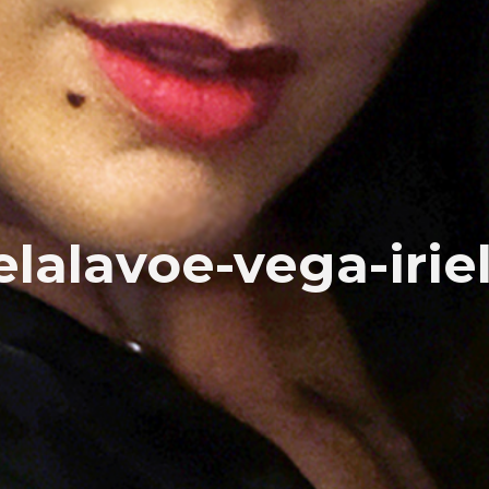
elalavoe-vega-irie